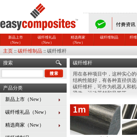
新品上市
碳纤维礼品
精选商家
碳纤维制品
纤维
（New）
（New）
（New）
主页
::
碳纤维制品
::
碳纤维杆
搜索
碳纤维杆
用在各种项目中，这种实心的
结构性能好，有各种直径供选
碳纤维杆，可作为机器人和机
产品分类
梁件，运动器材和风筝等。
新品上市（New）
Easy Composites也供应各种
碳
碳纤维礼品（New）
精选商家（New）