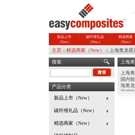
新品上市
碳纤维礼品
精选商家
（New）
（New）
（New）
主页
::
精选商家（New）
::
上海奥龙星
搜索
上海奥
上海奥
国内较
海奥龙
产品分类
获得欧
新品上市（New）
备及无
量稳定
碳纤维礼品（New）
40多
产品和
精选商家（New）
司产品
经验，