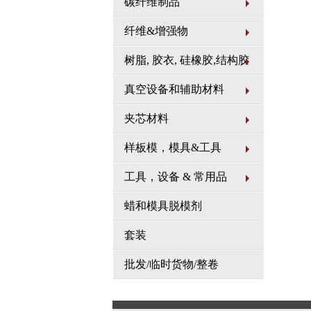
碳纤维制品
市场需
专业、
纤维&增强物
树脂, 胶衣, 硅橡胶,结构胶
真空设备和辅助材料
夹芯材料
样板模，模具&工具
工具，设备 & 常用品
蜡和模具脱模剂
套装
批发/临时货物/整卷