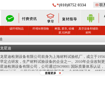
*
(010)8752 0334
联
碳纤维制品
纤维&增强物
树脂, 胶衣, 硅橡
真空设备和辅助
胶,结构胶
材料
迪
龙星迪
龙星迪检测设备有限公司前身为上海材料试验机厂，成立于195
早定点研发，生产材料试验设备的企业之一。2010年企业改制
星迪检测设备有限公司，公司通过ISO9001 国际质量体系认证
盟CE认证。公司目前设有硬度检测设备，金相制样设备，材料
损检测设备。四大产品线，产品具有生产工艺先进，品质控制严
、可靠性好、品种齐全的特点，长期远销美洲，欧洲，非洲，东
个国家和地区，深受国内外用户的一致好评，公司产品多次获得
自主创新奖，拥有多项自主知识产权及专利技术(2016SR036965)
研发方向坚持像精密化，自动化，智能化发展， 一批拥有数十
专业技术过硬的材料试验领域学科带头人组成的研发团队，近年