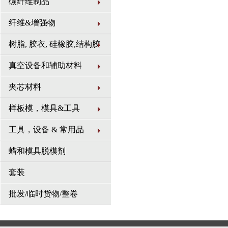
碳纤维制品
测等。 我司注重品牌建设，
知名度和美誉度。未来，公司
纤维&增强物
心价值观，以市场需求为导向
量，为客户创造更多价值 我
树脂, 胶衣, 硅橡胶,结构胶
厚德载物、共铸梦想。
真空设备和辅助材料
夹芯材料
样板模，模具&工具
工具，设备 & 常用品
蜡和模具脱模剂
套装
批发/临时货物/整卷