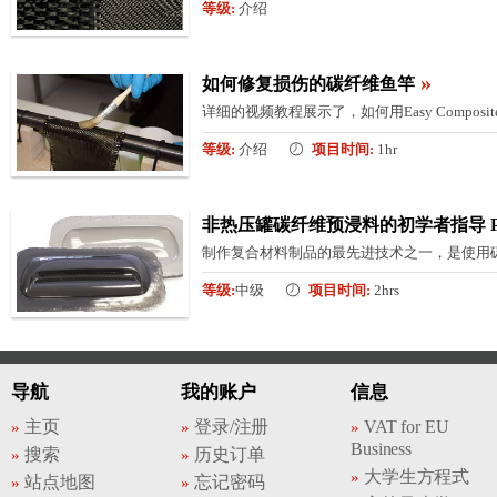
等级:
介绍
»
如何修复损伤的碳纤维鱼竿
详细的视频教程展示了，如何用Easy Compo
等级:
介绍
项目时间:
1hr
非热压罐碳纤维预浸料的初学者指导 Par
制作复合材料制品的最先进技术之一，是使用
等级:
中级
项目时间:
2hrs
导航
我的账户
信息
主页
登录/注册
VAT for EU
Business
搜索
历史订单
大学生方程式
站点地图
忘记密码