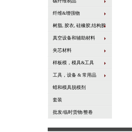
碳纤维制品
务，在
向热模
纤维&增强物
全自动
玻璃钢
树脂, 胶衣, 硅橡胶,结构胶
铜、铁
特殊的
真空设备和辅助材料
夹芯材料
样板模，模具&工具
工具，设备 & 常用品
蜡和模具脱模剂
套装
批发/临时货物/整卷