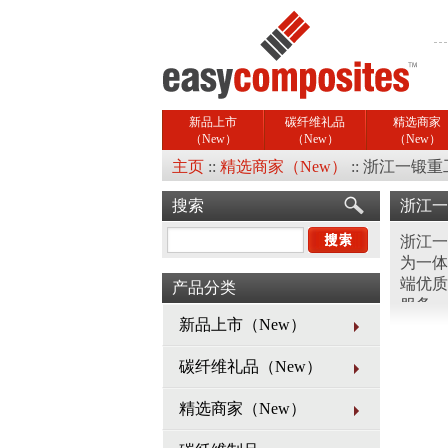
新品上市
碳纤维礼品
精选商家
（New）
（New）
（New）
主页
::
精选商家（New）
::
浙江一锻重
搜索
浙江一
浙江一
为一体
端优质
产品分类
服务。
新品上市（New）
机、多
冲液压
碳纤维礼品（New）
机、平
工生产
精选商家（New）
械、非
开拓市