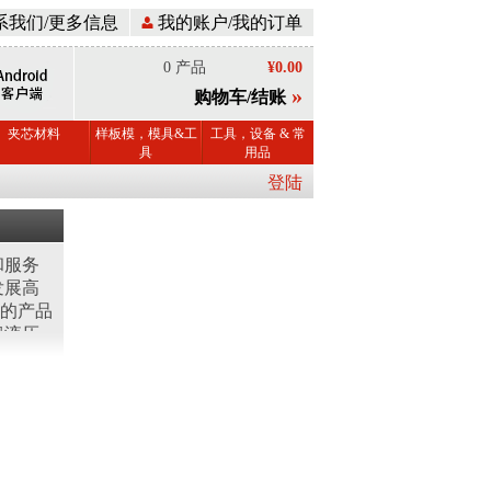
系我们/更多信息
我的账户/我的订单
0 产品
¥0.00
»
购物车/结账
夹芯材料
样板模，模具&工
工具，设备 & 常
具
用品
登陆
和服务
发展高
的产品
锻液压
精密红
液压
制品加
非标机
以创新
品及服