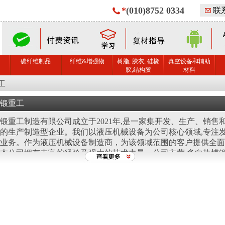
*
(010)8752 0334
联
碳纤维制品
纤维&增强物
树脂, 胶衣, 硅橡
真空设备和辅助
胶,结构胶
材料
工
锻重工
锻重工制造有限公司成立于2021年,是一家集开发、生产、销售
的生产制造型企业。我们以液压机械设备为公司核心领域,专注
业务。作为液压机械设备制造商，为该领域范围的客户提供全面
本公司拥有丰富的经验及强大的技术力量，公司主营:多向热模
向热挤压液压机、快速锻造液压机、三工位红冲液压机、全自动
机、弯头冷推成型机、通冷挤成型机、封头成型液压机、玻璃钢
板硫化机、薄板拉伸机等，产品广泛应用于不锈钢、铝、铜、铁
、五金件成型、粉末成型等等。并可按照客户的需求设计特殊的
标油缸和液压系统。公司秉承质量取胜市场，以服务巩固市场,
场,用专业的设备与技术配备的质量与服务,让客户得到优良的产