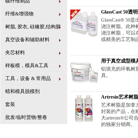
碳纤维制品
GlassCast 
纤维&增强物
GlassCast®
浇注树脂。此种
树脂, 胶衣, 硅橡胶,结构胶
浇注树脂，可以
或精美的工艺制
真空设备和辅助材料
夹芯材料
用于真空成型模具的
样板模，模具&工具
铝填充的环氧树
具。
工具，设备 & 常用品
蜡和模具脱模剂
Artresin艺术树
套装
艺术树脂是加拿大
封装的产品，在欧美
批发/临时货物/整卷
大artresin®
的独家分销商。