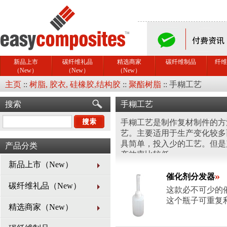
新品上市
碳纤维礼品
精选商家
碳纤维制品
纤维
（New）
（New）
（New）
主页
::
树脂, 胶衣, 硅橡胶,结构胶
::
聚酯树脂
::
手糊工艺
搜索
手糊工艺
手糊工艺是制作复材制件的方
艺。主要适用于生产变化较多
具简单，投入少的工艺。但是
产品分类
产效率比较低。
新品上市（New）
»
催化剂分发器
碳纤维礼品（New）
这款必不可少的
这个瓶子可重复
精选商家（New）