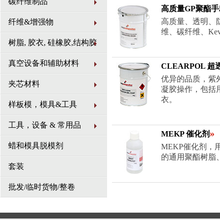
碳纤维制品
高质量GP聚酯
高质量、透明、
纤维&增强物
维、碳纤维、Ke
树脂, 胶衣, 硅橡胶,结构胶
真空设备和辅助材料
CLEARPOL 
优异的品质，紫
夹芯材料
凝胶操作，包括
衣。
样板模，模具&工具
工具，设备 & 常用品
»
MEKP 催化剂
蜡和模具脱模剂
MEKP催化剂
的通用聚酯树脂、
套装
批发/临时货物/整卷