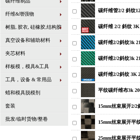
碳纤维制品
碳纤维管2/2 斜纹12
纤维&增强物
碳纤维 2/2 斜纹 3K
树脂, 胶衣, 硅橡胶,结构胶
真空设备和辅助材料
碳纤维2/2斜纹3k 
夹芯材料
碳纤维2/2斜纹3k 2
样板模，模具&工具
碳纤维2/2斜纹 3K 2
工具，设备 & 常用品
平纹碳纤维布3k 20
蜡和模具脱模剂
套装
15mm丝束展开2/
批发/临时货物/整卷
15mm丝束展开平
25mm丝束展开平