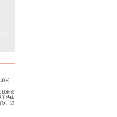
量的采
切毡会被
用于特殊
时候，短