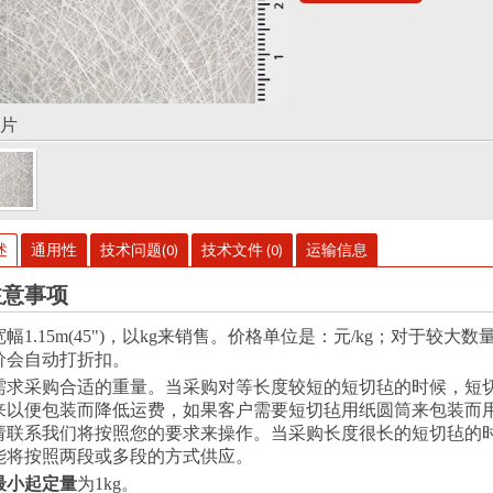
片
述
通用性
技术问题(0)
技术文件 (0)
运输信息
注意事项
幅1.15m(45")，以kg来销售。价格单位是：元/kg；对于较大数
价会自动打折扣。
需求采购合适的重量。当采购对等长度较短的短切毡的时候，短
来以便包装而降低运费，如果客户需要短切毡用纸圆筒来包装而
请联系我们将按照您的要求来操作。当采购长度很长的短切毡的
能将按照两段或多段的方式供应。
最小起定量
为1kg。