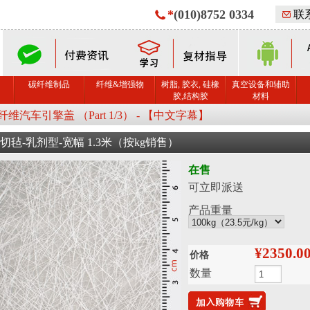
*
(010)8752 0334
联
碳纤维制品
纤维&增强物
树脂, 胶衣, 硅橡
真空设备和辅助
胶,结构胶
材料
维汽车引擎盖 （Part 1/3） - 【中文字幕】
短切毡-乳剂型-宽幅 1.3米（按kg销售）
在售
可立即派送
产品重量
¥2350.0
价格
数量