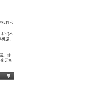
。
敷模性和
，我们不
氧树脂。
联层。使
保毫无空