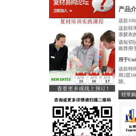
产品
这款1
这款轻
亲胶衣
该短切
推荐用
用于Uni
这款特殊
用2层1
隙。
经常购