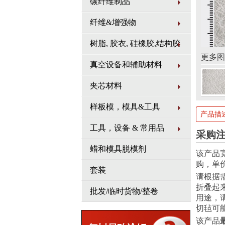
碳纤维制品
纤维&增强物
树脂, 胶衣, 硅橡胶,结构胶
更多图
真空设备和辅助材料
夹芯材料
样板模，模具&工具
产品描
工具，设备 & 常用品
采购
蜡和模具脱模剂
该产品宽
购，单
套装
请根据
折叠起
批发/临时货物/整卷
用途，
切毡可
该产品