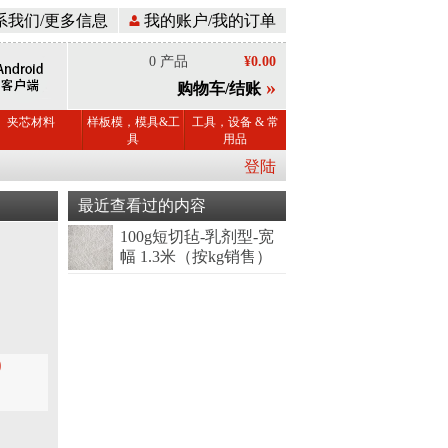
系我们/更多信息
我的账户/我的订单
0 产品
¥0.00
»
购物车/结账
夹芯材料
样板模，模具&工
工具，设备 & 常
具
用品
登陆
最近查看过的内容
100g短切毡-乳剂型-宽
幅 1.3米（按kg销售）
0