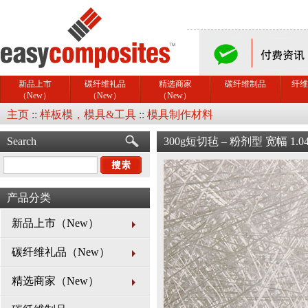
新品上市
碳纤维礼品
精选商家
碳纤维制品
纤维
（New）
（New）
（New）
主页
::
样板模，模具&工具
::
模具制作材料
Search
300g短切毡 – 粉剂型 宽幅 1
产品分类
新品上市（New）
碳纤维礼品（New）
精选商家（New）