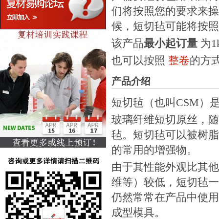
们将按照您的要求来操
候，短切毡可能将按照
该产品
最小起订量
为1k
也可以按照
整卷
的方
产品介绍
短切毡（也叫CSM）
玻璃纤维短切原丝，随
毡。短切毡可以被树脂
的常用的增强物。
由于其性能外观比其他
维等）较低，短切毡一
仍然常常在产品中使用
成型模具。