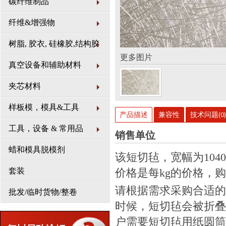
碳纤维制品
纤维&增强物
树脂, 胶衣, 硅橡胶,结构胶
更多图片
真空设备和辅助材料
夹芯材料
样板模，模具&工具
产品描述
兼容性
技术问题(0)
工具，设备 & 常用品
销售单位
蜡和模具脱模剂
该短切毡，宽幅为104
套装
价格是每kg的价格，
请根据需求采购合适的
批发/临时货物/整卷
时候，短切毡会被折叠
户需要短切毡用纸圆筒