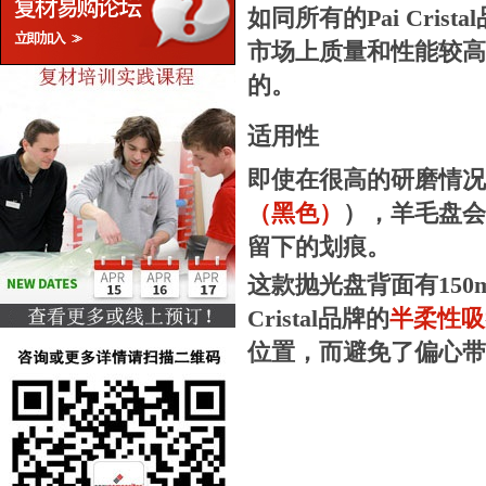
如同所有的Pai Cri
市场上质量和性能较高
的。
适用性
即使在很高的研磨情况
（黑色）
），羊毛盘会
留下的划痕。
这款抛光盘背面有150mm
Cristal品牌的
半柔性吸盘
位置，而避免了偏心带