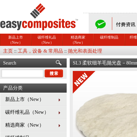
新品上市
碳纤维礼品
精选商家
碳纤维制品
纤维
（New）
（New）
（New）
主页
::
工具，设备 & 常用品
::
抛光和表面处理
Search
SL3 柔软细羊毛抛光盘－80m
产品分类
新品上市（New）
碳纤维礼品（New）
精选商家（New）